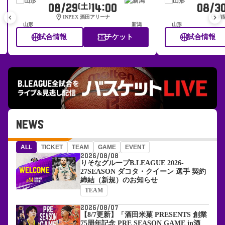
08/29
14:00
08/3
(土)
location_on
location_on
keyboard_arrow_left
keyboard_arrow_right
INPEX 酒田アリーナ
南
山形
新潟
山形
sports_basketball
confirmation_number
sports_basketball
試合情報
チケット
試合情報
NEWS
ALL
TICKET
TEAM
GAME
EVENT
2026/08/08
りそなグループB.LEAGUE 2026-
27SEASON ダコタ・クイーン 選手 契約
締結（新規）のお知らせ
TEAM
2026/08/07
【8/7更新】「酒田米菓 PRESENTS 創業
75周年記念 PRE SEASON GAME in酒