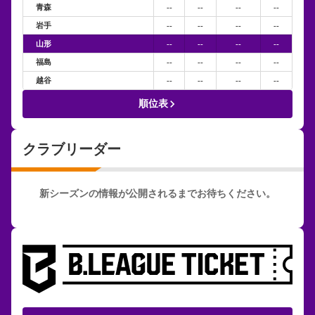
青森
--
--
--
--
岩手
--
--
--
--
山形
--
--
--
--
福島
--
--
--
--
越谷
--
--
--
--
keyboard_arrow_right
順位表
クラブリーダー
新シーズンの情報が公開されるまでお待ちください。