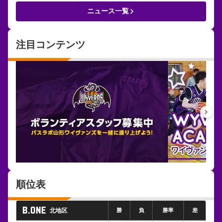
keyboard_arrow_right
ニュース一覧
注目コンテンツ
keyboard_arrow_right
順位表
B.ONE
北地区
勝
負
勝率
差